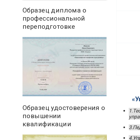
Образец диплома о
профессиональной
переподготовке
«У
Образец удостоверения о
1.Те
повышении
упра
квалификации
3.Пе
4.Уп