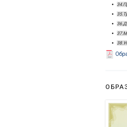
34.П
35.Т
36.Д
37.М
38.У
Обра
ОБРА