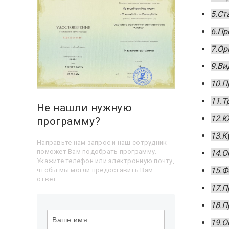
5.Ст
6.Пр
7.Ор
9.Ви
10.П
11.Т
Не нашли нужную
12.Ю
программу?
13.К
Направьте нам запрос и наш сотрудник
поможет Вам подобрать программу.
14.О
Укажите телефон или электронную почту,
15.Ф
чтобы мы могли предоставить Вам
ответ.
17.П
18.П
19.О