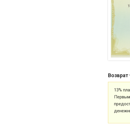
Возврат 
13% пла
Первым 
предос
денежн