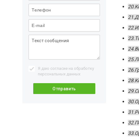
20.К
21.Д
22.И
23.Т
24.В
25.Л
Я даю согласие на обработку
26.Г
персональных данных
28.К
29.С
30.О
31.Р
32.П
33.О