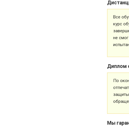
Дистанц
Все обу
курс об
заверше
не смог
испытан
Диплом 
По око
отпечат
защиты 
обращен
Мы гара