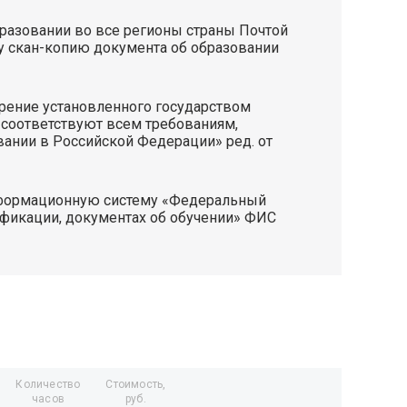
бразовании во все регионы страны Почтой
ту скан-копию документа об образовании
ерение установленного государством
о соответствуют всем требованиям,
нии в Российской Федерации» ред. от
нформационную систему «Федеральный
лификации, документах об обучении» ФИС
Количество
Стоимость,
часов
руб.