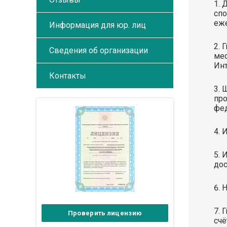
Д
спо
еже
Информация для юр. лиц
Г
Сведения об организации
мес
Инт
Контакты
Ш
про
фед
И
И
дос
Н
Г
Проверить лицензию
счё