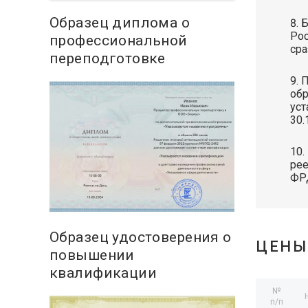
Образец диплома о
Б
Рос
профессиональной
сра
переподготовке
П
обр
уст
30.
рее
ФР
Образец удостоверения о
ЦЕНЫ
повышении
квалификации
№
п/п