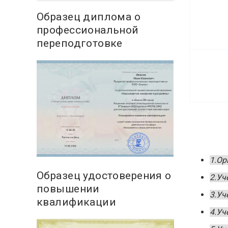
Образец диплома о
профессиональной
переподготовке
1.Ор
Образец удостоверения о
2.Уч
повышении
3.Уч
квалификации
4.Уч