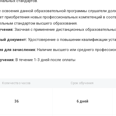
нальных стандартов.
е освоения данной образовательной программы слушатели долж
чет приобретения новых профессиональных компетенций в соо
ельным стандартом высшего образования.
учения:
Заочная с применение дистанционных образовательных
ый документ:
Удостоверение о повышении квалификации уст
я для зачисления:
Наличие высшего или среднего профессио
учения:
В течение 1-3 дней после оплаты
Количество часов
Срок обучения
36
6 дней