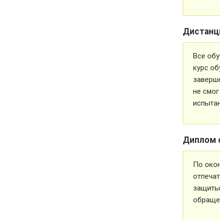
Дистанц
Все обу
курс об
заверше
не смог
испытан
Диплом 
По око
отпечат
защиты 
обращен