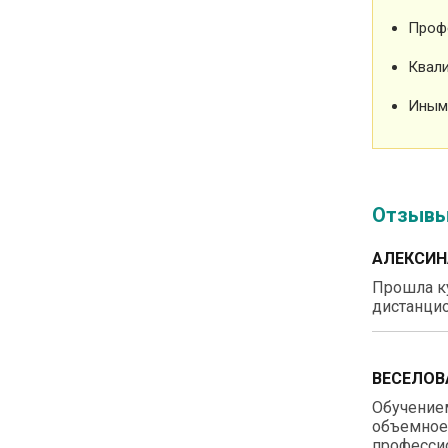
Проф
Квали
Иным
Отзыв
АЛЕКСИН
Прошла ку
дистанцио
ВЕСЕЛОВ
Обучением
объемное 
профессио