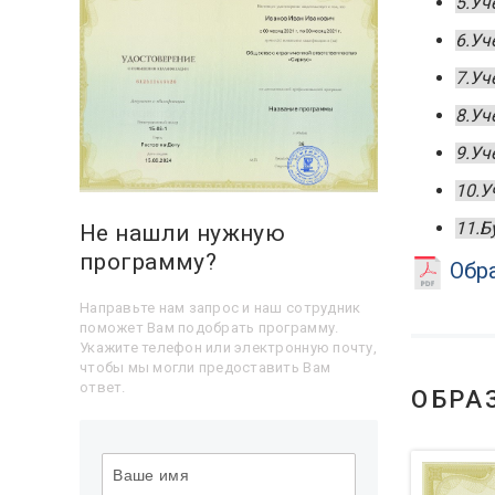
5.Уч
6.Уч
7.Уч
8.Уч
9.Уч
10.У
11.Б
Не нашли нужную
программу?
Обра
Направьте нам запрос и наш сотрудник
поможет Вам подобрать программу.
Укажите телефон или электронную почту,
чтобы мы могли предоставить Вам
ответ.
ОБРА