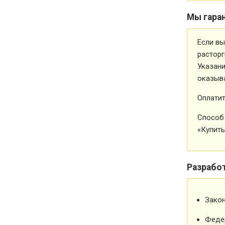
Мы гара
Если вы
расторг
Указани
оказыва
Оплатит
Способ 
«Купить
Разрабо
Зако
Феде