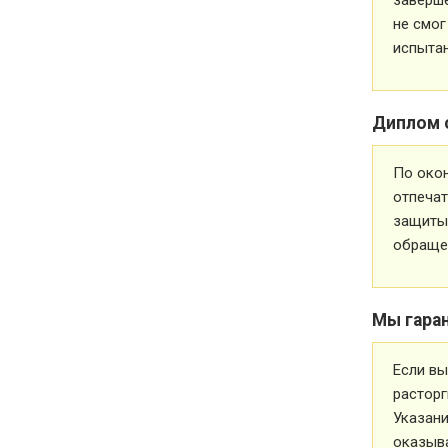
не смог
испытан
Диплом 
По око
отпечат
защиты 
обращен
Мы гара
Если вы
расторг
Указани
оказыва