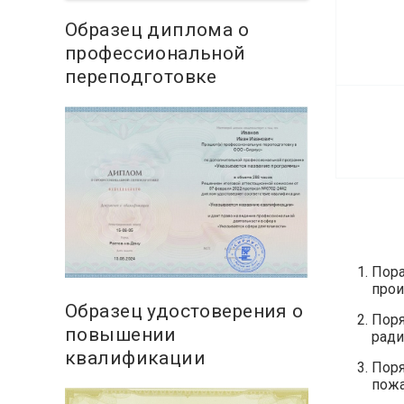
Образец диплома о
профессиональной
переподготовке
Пора
прои
Образец удостоверения о
Поря
повышении
ради
квалификации
Поря
пожа