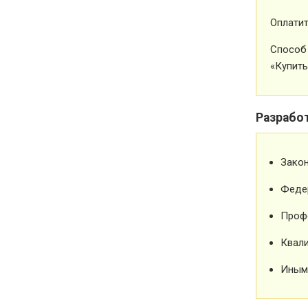
Оплатит
Способ 
«Купить
Разрабо
Зако
Феде
Проф
Квали
Иным