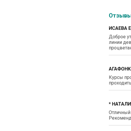
Отзыв
ИСАЕВА 
Доброе ут
линии дев
процветан
АГАФОНК
Курсы про
проходить
* НАТАЛ
Отличный
Рекоменд