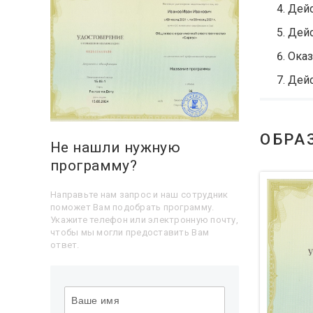
Дейс
Дейс
Оказ
Дейс
ОБРА
Не нашли нужную
программу?
Направьте нам запрос и наш сотрудник
поможет Вам подобрать программу.
Укажите телефон или электронную почту,
чтобы мы могли предоставить Вам
ответ.