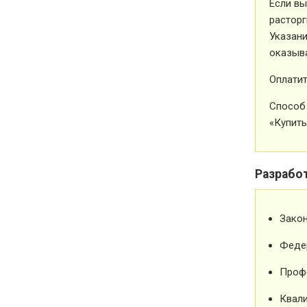
Если вы
расторг
Указани
оказыва
Оплатит
Способ 
«Купить
Разрабо
Зако
Феде
Проф
Квали