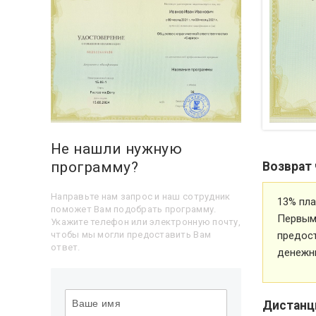
Не нашли нужную
программу?
Возврат 
Направьте нам запрос и наш сотрудник
13% пла
поможет Вам подобрать программу.
Первым 
Укажите телефон или электронную почту,
предос
чтобы мы могли предоставить Вам
ответ.
денежн
Дистанц