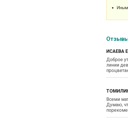
Иным
Отзыв
ИСАЕВА 
Доброе ут
линии дев
процветан
ТОМИЛИН
Всеми ма
Думаю, чт
порекомен