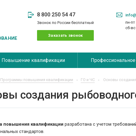
8 800 250 54 47
info@
пн-пт 
Звонок по России бесплатный
сб-в
Заказать звонок
ОВАНИЕ
Повышение квалификации
Профессиональное
Программы повышения квалификации
ГО и ЧС
Основы создани
овы создания рыбоводног
а повышения квалификации
разработана с учетом требовани
нальных стандартов.