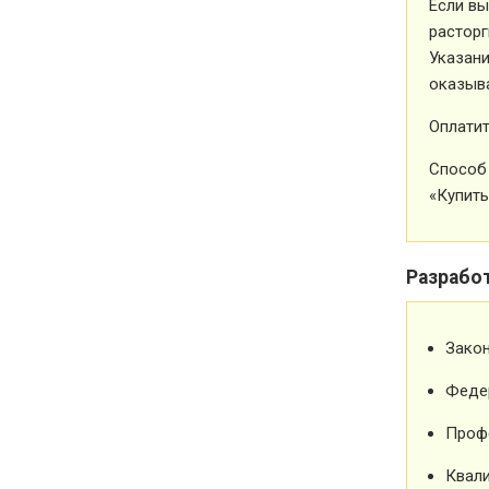
Если вы
расторг
Указани
оказыва
Оплатит
Способ 
«Купить
Разрабо
Зако
Феде
Проф
Квали