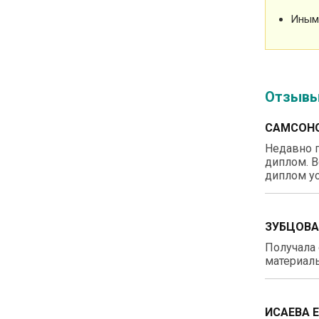
Иным
Отзыв
САМСОНО
Недавно п
диплом. В
диплом ус
ЗУБЦОВА
Получала 
материалы
ИСАЕВА 