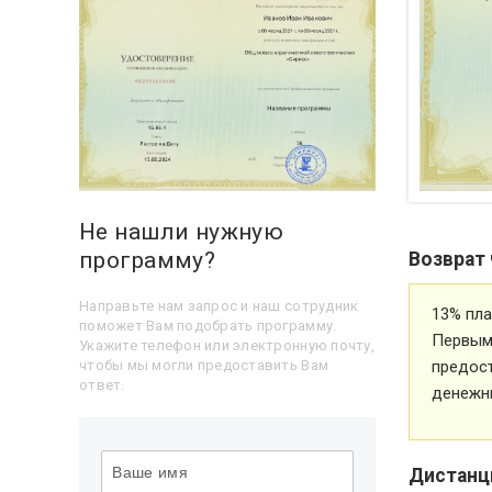
Не нашли нужную
программу?
Возврат 
Направьте нам запрос и наш сотрудник
13% пла
поможет Вам подобрать программу.
Первым 
Укажите телефон или электронную почту,
предос
чтобы мы могли предоставить Вам
ответ.
денежн
Дистанц