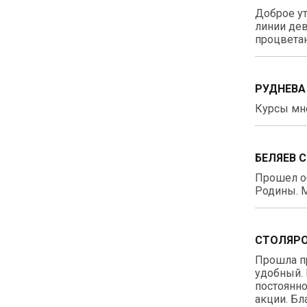
Доброе ут
линии дев
процветан
РУДНЕВА
Курсы мне
БЕЛЯЕВ 
Прошел о
Родины. М
СТОЛЯРО
Прошла п
удобный. 
постоянно
акции. Бл