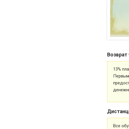
Возврат 
13% пла
Первым 
предос
денежн
Дистанц
Все обу