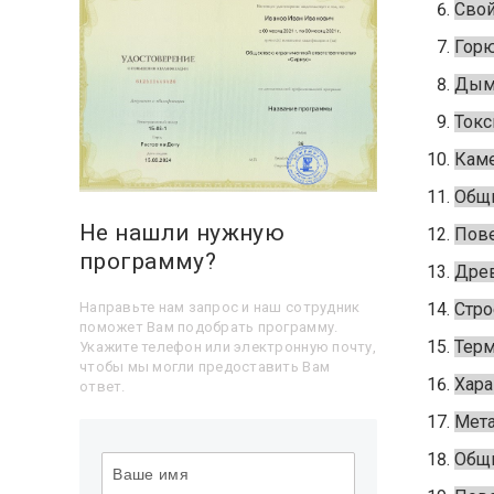
Свой
Горю
Дымо
Токс
Каме
Общи
Не нашли нужную
Пове
программу?
Древ
Направьте нам запрос и наш сотрудник
Стро
поможет Вам подобрать программу.
Терм
Укажите телефон или электронную почту,
чтобы мы могли предоставить Вам
Хара
ответ.
Мета
Общи