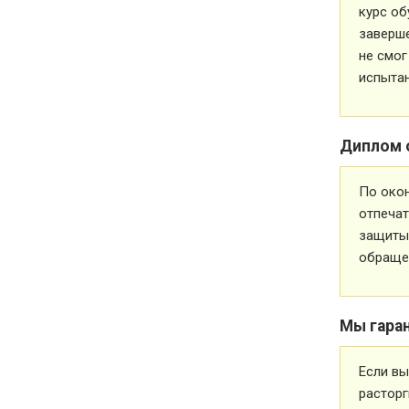
курс об
заверше
не смог
испытан
Диплом 
По око
отпечат
защиты 
обращен
Мы гара
Если вы
расторг