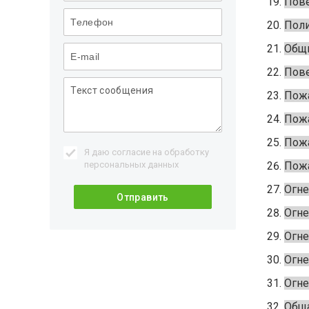
Пове
Поли
Общи
Пове
Пожа
Пожа
Пожа
Я даю согласие на обработку
персональных данных
Пожа
Огне
Огне
Огне
Огне
Огне
Обща