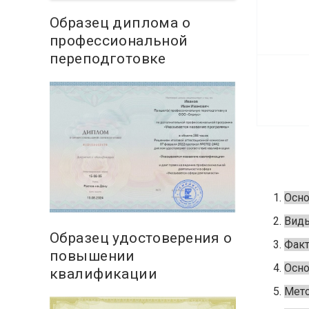
Образец диплома о
профессиональной
переподготовке
Осно
Виды
Образец удостоверения о
Факт
повышении
Осно
квалификации
Мето