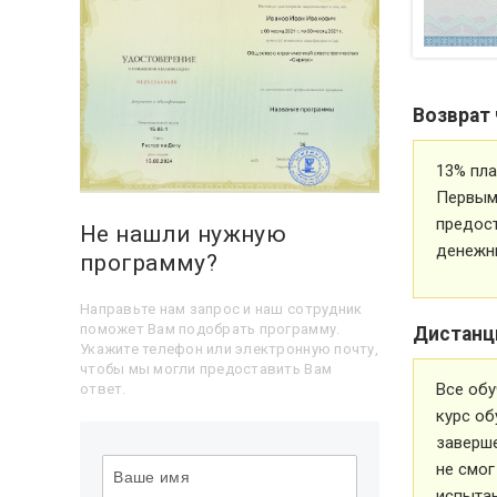
Возврат 
13% пла
Первым 
предос
Не нашли нужную
денежн
программу?
Направьте нам запрос и наш сотрудник
поможет Вам подобрать программу.
Дистанц
Укажите телефон или электронную почту,
чтобы мы могли предоставить Вам
Все обу
ответ.
курс об
заверше
не смог
испытан