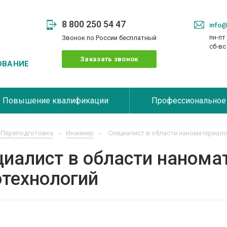
8 800 250 54 47
info@
пн-пт 
Звонок по России бесплатный
сб-в
Заказать звонок
ОВАНИЕ
Повышение квалификации
Профессиональное
Переподготовка
Инженер
Специалист в области наноматериало
иалист в области нанома
отехнологий