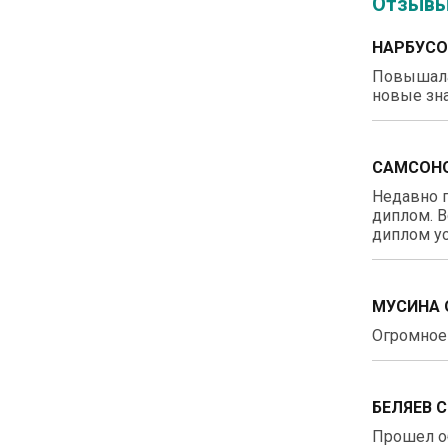
Отзыв
НАРБУСО
Повышала
новые зна
САМСОНО
Недавно п
диплом. В
диплом ус
МУСИНА 
Огромное 
БЕЛЯЕВ 
Прошел о