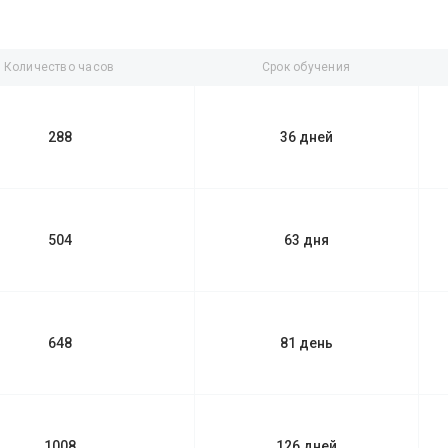
Количество часов
Срок обучения
288
36 дней
504
63 дня
648
81 день
1008
126 дней