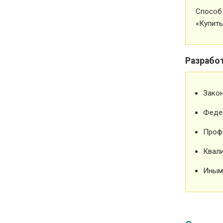
Способ 
«Купить
Разрабо
Зако
Феде
Проф
Квали
Иным