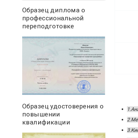
Образец диплома о
профессиональной
переподготовке
Образец удостоверения о
1.Ан
повышении
2.Ме
квалификации
3.Ки