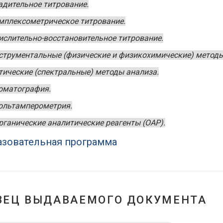
адительное титрование.
мплексометрическое титрование.
ислительно-восстановительное титрование.
струментальные (физические и физикохимические) методы
тические (спектральные) методы анализа.
оматография.
ольтамперометрия.
рганические аналитические реагенты (ОАР).
зовательная программа
ЗЕЦ ВЫДАВАЕМОГО ДОКУМЕНТА