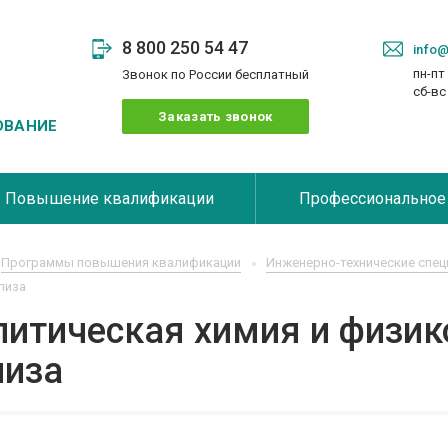
8 800 250 54 47
info@
пн-пт 
Звонок по России бесплатный
сб-в
Заказать звонок
ОВАНИЕ
Повышение квалификации
Профессиональное
Программы повышения квалификации
Инженерно-технические спец
лиза
литическая химия и физи
лиза