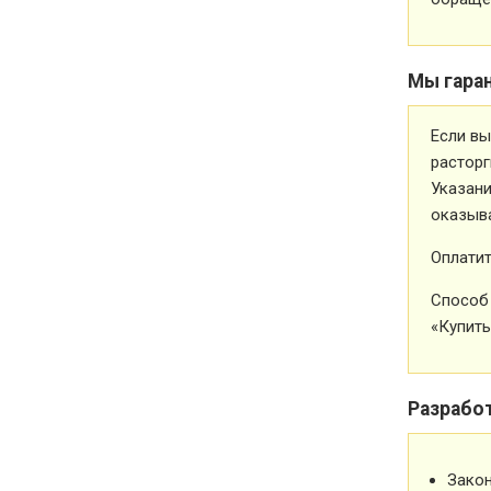
Мы гара
Если вы
расторг
Указани
оказыва
Оплатит
Способ 
«Купить
Разрабо
Зако