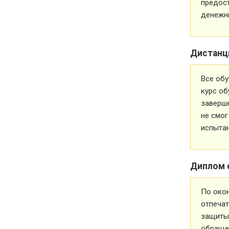
предос
денежн
Дистанц
Все обу
курс об
заверше
не смог
испытан
Диплом 
По око
отпечат
защиты 
обращен