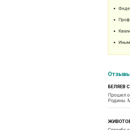
Феде
Проф
Квали
Иным
Отзыв
БЕЛЯЕВ 
Прошел о
Родины. М
ЖИВОТОВ
Спасибо о