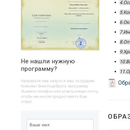
4.Ос
5.Ко
6.Ок
7.Ин
8.Оп
9.Хр
Не нашли нужную
10.В
программу?
11.О
Направьте нам запрос и наш сотрудник
Обра
поможет Вам подобрать программу.
Укажите телефон или электронную почту,
чтобы мы могли предоставить Вам
ответ.
ОБРА