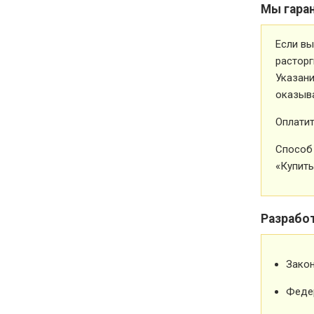
Мы гара
Если вы
расторг
Указани
оказыва
Оплатит
Способ 
«Купить
Разрабо
Зако
Феде