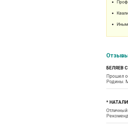
Проф
Квали
Иным
Отзыв
БЕЛЯЕВ 
Прошел о
Родины. М
* НАТАЛ
Отличный
Рекоменд