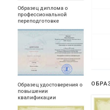
Образец диплома о
профессиональной
переподготовке
ОБРА
Образец удостоверения о
повышении
квалификации