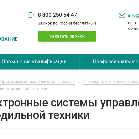
8 800 250 54 47
info@
пн-пт 
Звонок по России бесплатный
сб-в
Заказать звонок
ОВАНИЕ
Повышение квалификации
Профессиональное
Программы повышения квалификации
Инженерно-технические спец
ия холодильной техники
ктронные системы управле
одильной техники