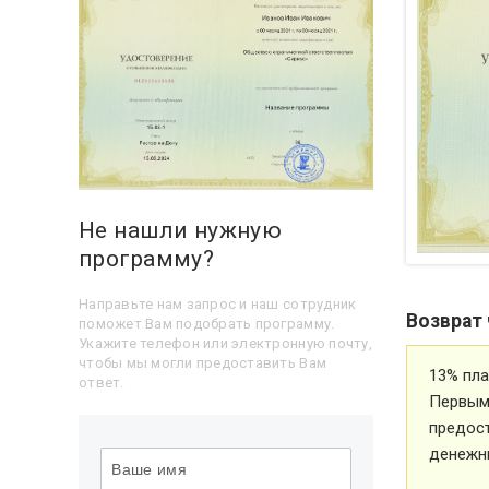
Не нашли нужную
программу?
Направьте нам запрос и наш сотрудник
Возврат 
поможет Вам подобрать программу.
Укажите телефон или электронную почту,
чтобы мы могли предоставить Вам
13% пла
ответ.
Первым 
предос
денежн