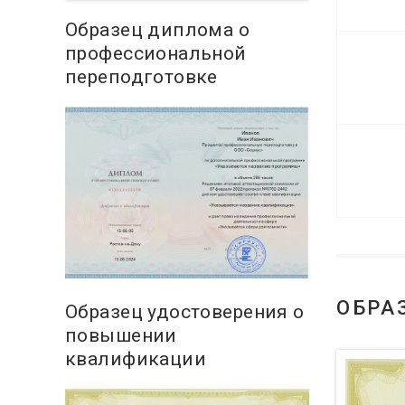
Образец диплома о
профессиональной
переподготовке
ОБРА
Образец удостоверения о
повышении
квалификации