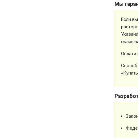
Мы гара
Если вы
расторг
Указани
оказыва
Оплатит
Способ 
«Купить
Разрабо
Зако
Феде