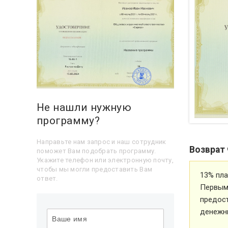
Не нашли нужную
программу?
Направьте нам запрос и наш сотрудник
Возврат 
поможет Вам подобрать программу.
Укажите телефон или электронную почту,
чтобы мы могли предоставить Вам
13% пла
ответ.
Первым 
предос
денежн