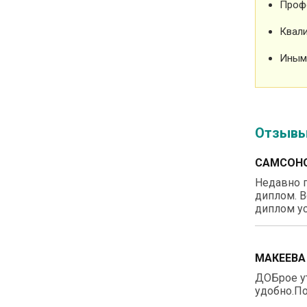
Проф
Квали
Иным
Отзыв
САМСОНО
Недавно п
диплом. В
диплом ус
МАКЕЕВА
ДОБрое у
удобно.По