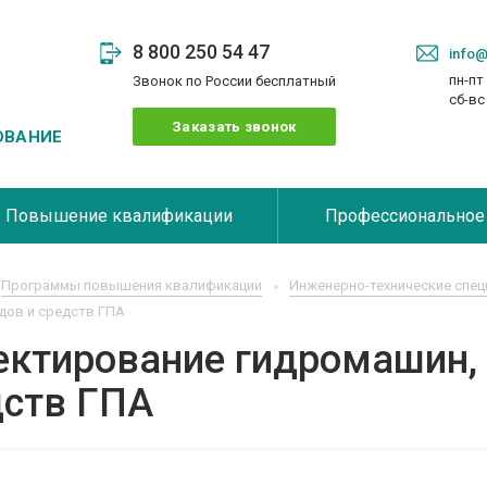
8 800 250 54 47
info@
пн-пт 
Звонок по России бесплатный
сб-в
Заказать звонок
ОВАНИЕ
Повышение квалификации
Профессиональное
Программы повышения квалификации
Инженерно-технические спец
дов и средств ГПА
ектирование гидромашин, 
дств ГПА