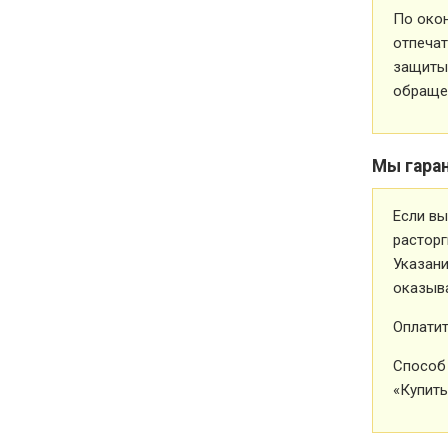
По око
отпечат
защиты 
обращен
Мы гара
Если вы
расторг
Указани
оказыва
Оплатит
Способ 
«Купить