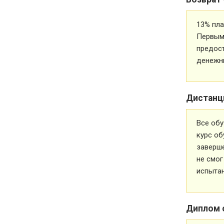
13% пла
Первым 
предос
денежн
Дистанц
Все обу
курс об
заверше
не смог
испытан
Диплом 