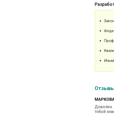
Разрабо
Зако
Феде
Проф
Квали
Иным
Отзыв
МАРКОВА
Доволен. 
тобой зна