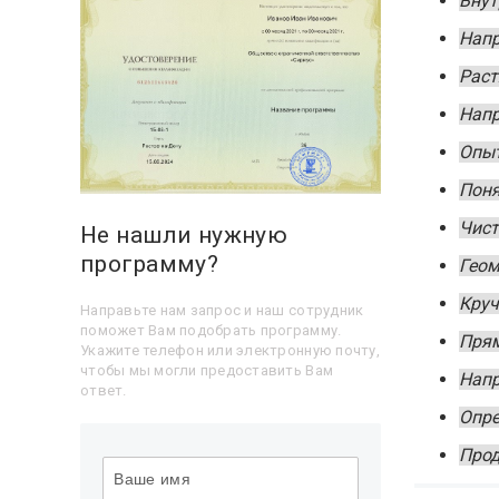
Внут
Напр
Раст
Напр
Опыт
Поня
Чист
Не нашли нужную
программу?
Геом
Круч
Направьте нам запрос и наш сотрудник
поможет Вам подобрать программу.
Прям
Укажите телефон или электронную почту,
чтобы мы могли предоставить Вам
Напр
ответ.
Опре
Прод