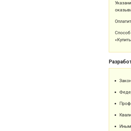
Указани
оказыва
Оплатит
Способ 
«Купить
Разрабо
Зако
Феде
Проф
Квали
Иным