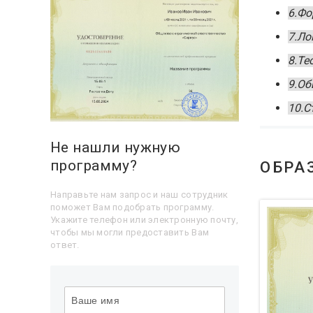
6.Фо
7.Ло
8.Те
9.Об
10.С
Не нашли нужную
программу?
ОБРА
Направьте нам запрос и наш сотрудник
поможет Вам подобрать программу.
Укажите телефон или электронную почту,
чтобы мы могли предоставить Вам
ответ.