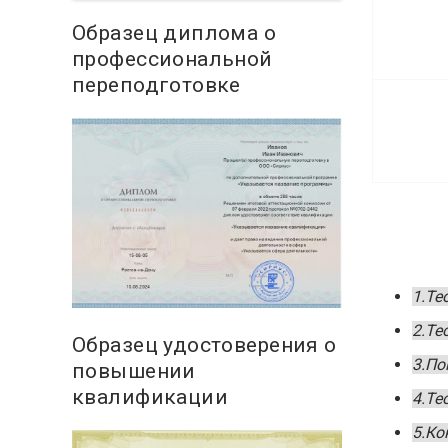
Образец диплома о
профессиональной
переподготовке
1.Те
2.Те
Образец удостоверения о
3.По
повышении
квалификации
4.Те
5.Ко