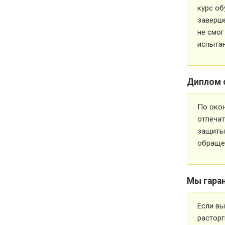
курс об
заверше
не смог
испытан
Диплом 
По око
отпечат
защиты 
обращен
Мы гара
Если вы
расторг