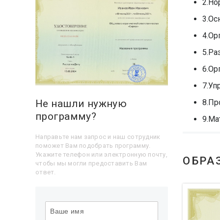
2.Но
3.Ос
4.Ор
5.Ра
6.Ор
7.Уп
Не нашли нужную
8.Пр
программу?
9.Ма
Направьте нам запрос и наш сотрудник
поможет Вам подобрать программу.
Укажите телефон или электронную почту,
ОБРА
чтобы мы могли предоставить Вам
ответ.