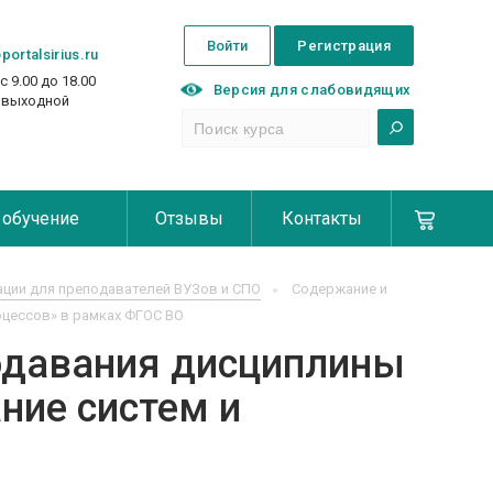
Войти
Регистрация
portalsirius.ru
с 9.00 до 18.00
Версия для слабовидящих
с выходной
 обучение
Отзывы
Контакты
ции для преподавателей ВУЗов и СПО
Содержание и
цессов» в рамках ФГОС ВО
одавания дисциплины
ние систем и