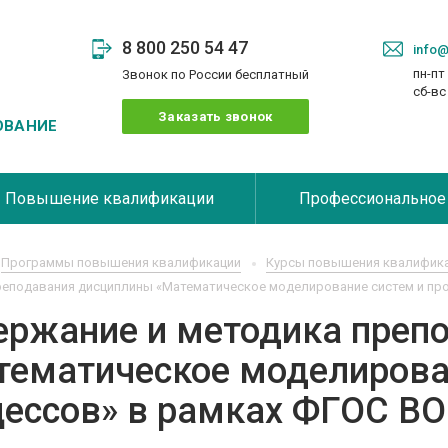
8 800 250 54 47
info@
пн-пт 
Звонок по России бесплатный
сб-в
Заказать звонок
ОВАНИЕ
Повышение квалификации
Профессиональное
Программы повышения квалификации
Курсы повышения квалифика
реподавания дисциплины «Математическое моделирование систем и про
ержание и методика преп
тематическое моделирова
цессов» в рамках ФГОС ВО