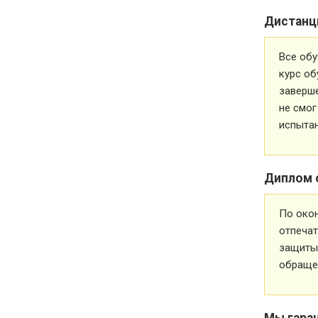
Дистанц
Все обу
курс об
заверше
не смог
испытан
Диплом 
По око
отпечат
защиты 
обращен
Мы гара