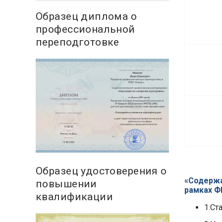
Образец диплома о
профессиональной
переподготовке
Образец удостоверения о
«Содержа
повышении
рамках Ф
квалификации
1.Ст