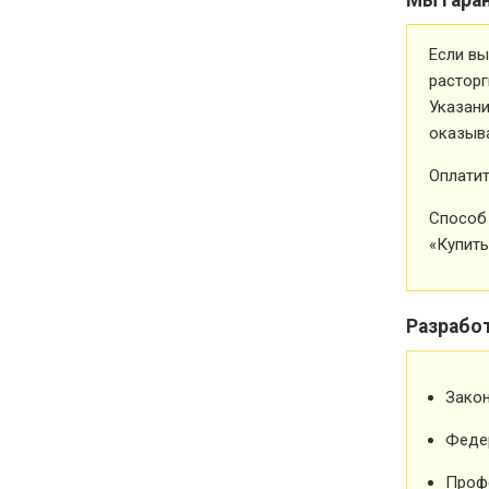
Если вы
расторг
Указани
оказыва
Оплатит
Способ 
«Купить
Разрабо
Зако
Феде
Проф