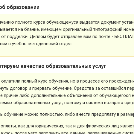
об образовании
нчанию полного курса обучающемуся выдается документ устан
ывается на бланке, имеющем оригинальный типографский номе
от подделки. Диплом будет отправлен вам по почте - БЕСПЛА
ии в учебно-методический отдел.
нтируем качество образовательных услуг
 оплатили полный курс обучения, но в процессе его прохожден
нуть договор и прервать обучение. Средства за оставшийся пе
е причин либо дополнительные объяснения от обучающегося не
емых образовательных услуг, поэтому и система возврата сред
ь обучение можно полностью, либо внести предоплату в размер
оплаты, как для юридических, так и для физических лиц явля
 курс», после чего заполнить все данные, запрашиваемые систе