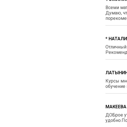
Всеми ма
Думаю, чт
порекомен
* НАТАЛ
Отличный
Рекоменд
ЛАТЫНИН
Курсы мне
обучение 
МАКЕЕВА
ДОБрое у
удобно.По