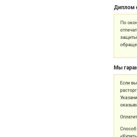
Диплом 
По око
отпечат
защиты 
обращен
Мы гара
Если вы
расторг
Указани
оказыва
Оплатит
Способ 
«Купить