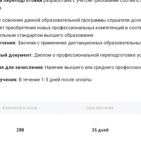
а переподготовки
разработана с учетом требований соответ
.
е освоения данной образовательной программы слушатели долж
чет приобретения новых профессиональных компетенций в соо
ельным стандартом высшего образования.
учения:
Заочная с применение дистанционных образовательных
ый документ:
Диплом о профессиональной переподготовке у
я для зачисления:
Наличие высшего или среднего профессио
учения:
В течение 1-3 дней после оплаты
Количество часов
Срок обучения
288
36 дней