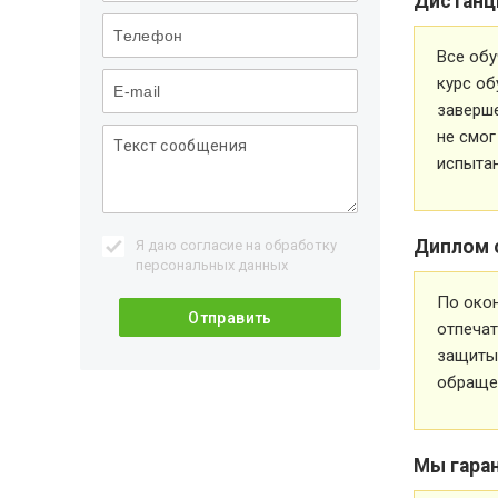
Дистанц
Все обу
курс об
заверше
не смог
испытан
Диплом 
Я даю согласие на обработку
персональных данных
По око
отпечат
защиты 
обращен
Мы гара