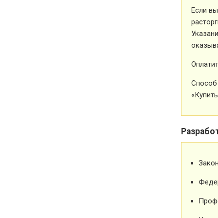
Если вы
расторг
Указани
оказыва
Оплатит
Способ 
«Купить
Разрабо
Зако
Феде
Проф