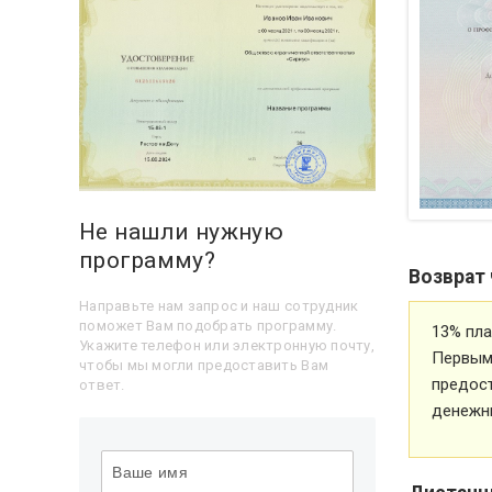
Не нашли нужную
программу?
Возврат 
Направьте нам запрос и наш сотрудник
поможет Вам подобрать программу.
13% пла
Укажите телефон или электронную почту,
Первым 
чтобы мы могли предоставить Вам
предос
ответ.
денежн