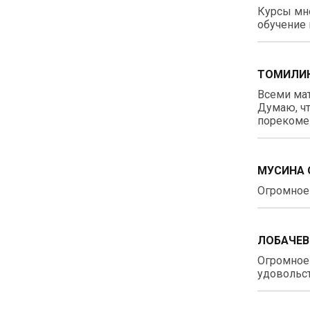
Курсы мне
обучение 
ТОМИЛИН
Всеми ма
Думаю, чт
порекомен
МУСИНА 
Огромное 
ЛОБАЧЕВ
Огромное 
удовольст