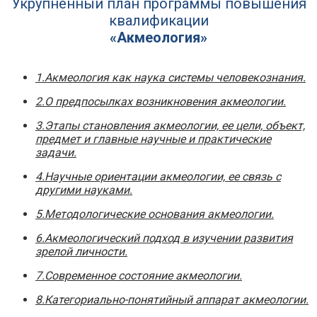
Укрупненный план программы повышения
квалификации
«Акмеология»
1.Акмеология как наука системы человекознания.
2.О предпосылках возникновения акмеологии.
3.Этапы становления акмеологии, ее цели, объект,
предмет и главные научные и практические
задачи.
4.Научные ориентации акмеологии, ее связь с
другими науками.
5.Методологические основания акмеологии.
6.Акмеологический подход в изучении развития
зрелой личности.
7.Современное состояние акмеологии.
8.Категориально-понятийный аппарат акмеологии.