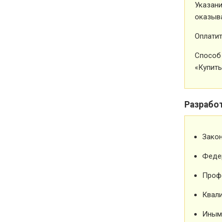
Указани
оказыва
Оплатит
Способ 
«Купить
Разрабо
Зако
Феде
Проф
Квали
Иным