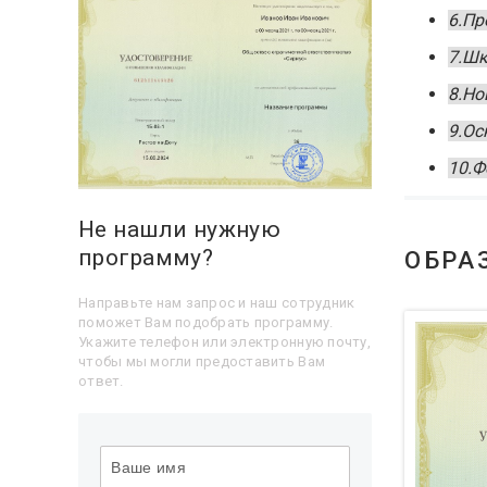
6.Пр
7.Шк
8.Но
9.Ос
10.Ф
Не нашли нужную
программу?
ОБРА
Направьте нам запрос и наш сотрудник
поможет Вам подобрать программу.
Укажите телефон или электронную почту,
чтобы мы могли предоставить Вам
ответ.