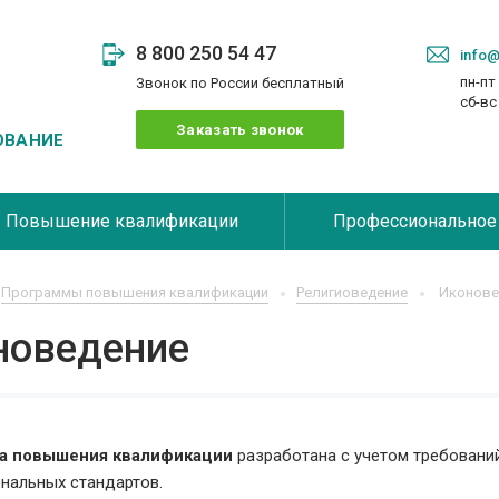
8 800 250 54 47
info@
пн-пт 
Звонок по России бесплатный
сб-в
Заказать звонок
ОВАНИЕ
Повышение квалификации
Профессиональное
Программы повышения квалификации
Религиоведение
Иконове
новедение
а повышения квалификации
разработана с учетом требовани
нальных стандартов.