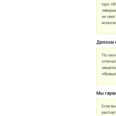
курс об
заверше
не смог
испытан
Диплом 
По око
отпечат
защиты 
обращен
Мы гара
Если вы
расторг