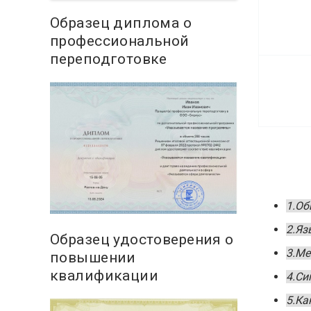
Образец диплома о
профессиональной
переподготовке
1.Об
2.Яз
Образец удостоверения о
3.Ме
повышении
квалификации
4.Си
5.Ка