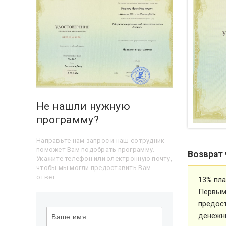
Не нашли нужную
программу?
Направьте нам запрос и наш сотрудник
поможет Вам подобрать программу.
Возврат 
Укажите телефон или электронную почту,
чтобы мы могли предоставить Вам
ответ.
13% пла
Первым 
предос
денежн