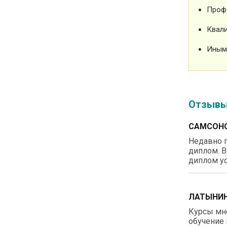
Проф
Квали
Иным
Отзыв
САМСОНО
Недавно п
диплом. В
диплом ус
ЛАТЫНИН
Курсы мне
обучение 