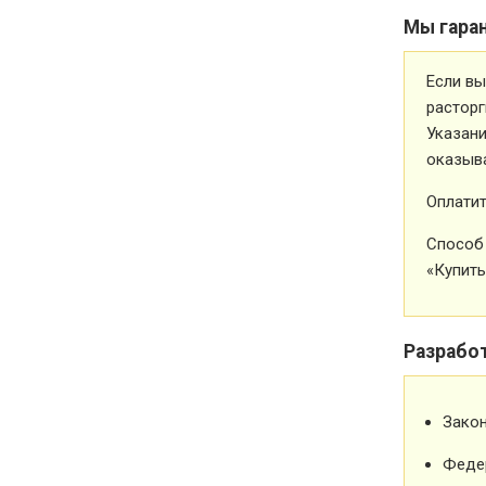
Мы гара
Если вы
расторг
Указани
оказыва
Оплатит
Способ 
«Купить
Разрабо
Зако
Феде