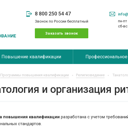
8 800 250 54 47
info@
пн-пт 
Звонок по России бесплатный
сб-в
Заказать звонок
ОВАНИЕ
Повышение квалификации
Профессиональное
Программы повышения квалификации
Религиоведение
Танатоло
тология и организация ри
а повышения квалификации
разработана с учетом требовани
нальных стандартов.