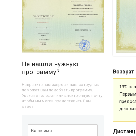
Не нашли нужную
программу?
Возврат 
Направьте нам запрос и наш сотрудник
13% пла
поможет Вам подобрать программу.
Первым 
Укажите телефон или электронную почту,
предос
чтобы мы могли предоставить Вам
ответ.
денежн
Дистанц