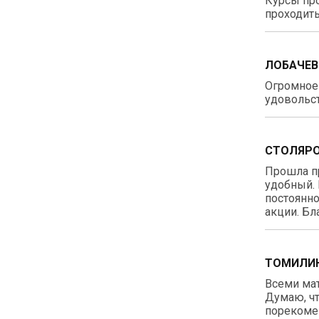
Курсы про
проходить
ЛОБАЧЕВ
Огромное 
удовольст
СТОЛЯРО
Прошла п
удобный. 
постоянно
акции. Бл
ТОМИЛИН
Всеми ма
Думаю, чт
порекомен