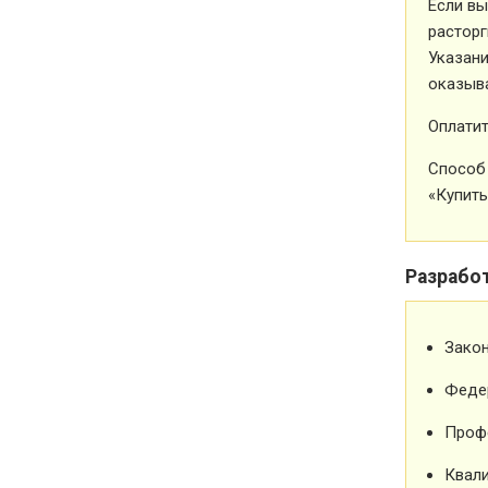
Если вы
расторг
Указани
оказыва
Оплатит
Способ 
«Купить
Разрабо
Зако
Феде
Проф
Квали