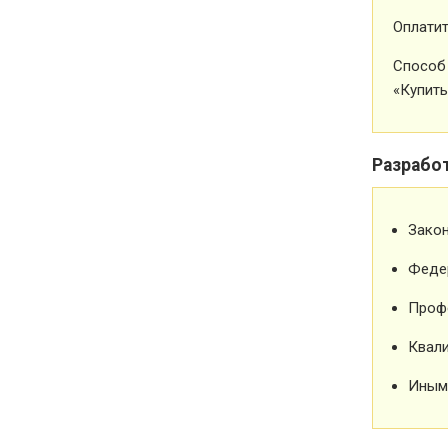
Оплатит
Способ 
«Купить
Разрабо
Зако
Феде
Проф
Квали
Иным