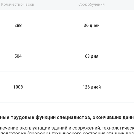
Количество часов
Срок обучения
288
36 дней
504
63 дня
1008
126 дней
ые трудовые функции специалистов, окончивших данн
печение эксплуатации зданий и сооружений, технологичес
подготовки (проверка технического состояния станции вод