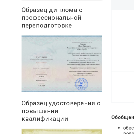
Образец диплома о
профессиональной
переподготовке
Образец удостоверения о
повышении
Обобщенн
квалификации
обес
водо