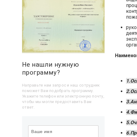
проц
конт
пожа
руко
деят
эксп
орга
Наимено
Не нашли нужную
программу?
1.Ос
Направьте нам запрос и наш сотрудник
поможет Вам подобрать программу.
2.Ос
Укажите телефон или электронную почту,
3.Ан
чтобы мы могли предоставить Вам
ответ.
4.Фи
5.Оч
6.Пр