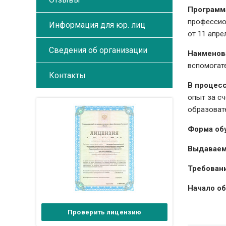
Программ
профессио
Информация для юр. лиц
от 11 апре
Сведения об организации
Наименов
вспомогат
Контакты
В процес
опыт за с
образоват
Форма об
Выдаваем
Требовани
Начало о
Проверить лицензию