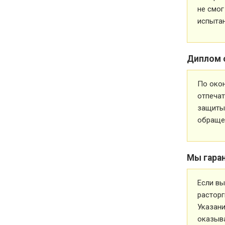
не смог
испытан
Диплом 
По око
отпечат
защиты 
обращен
Мы гара
Если вы
расторг
Указани
оказыва