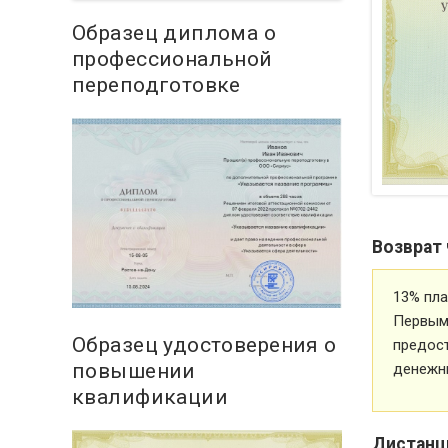
Образец диплома о
профессиональной
переподготовке
Возврат 
13% пла
Первым 
Образец удостоверения о
предос
повышении
денежн
квалификации
Дистанц