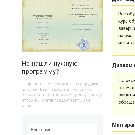
Все обу
курс об
заверше
не смог
испытан
Не нашли нужную
Диплом 
программу?
По око
Направьте нам запрос и наш сотрудник
отпечат
поможет Вам подобрать программу.
защиты 
Укажите телефон или электронную почту,
чтобы мы могли предоставить Вам
обращен
ответ.
Мы гара