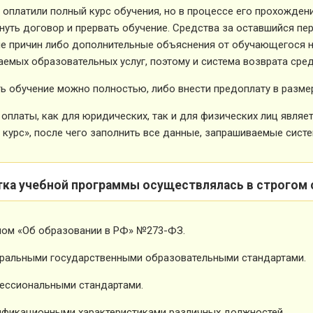
 оплатили полный курс обучения, но в процессе его прохожден
нуть договор и прервать обучение. Средства за оставшийся пе
е причин либо дополнительные объяснения от обучающегося не
емых образовательных услуг, поэтому и система возврата сред
ь обучение можно полностью, либо внести предоплату в размер
оплаты, как для юридических, так и для физических лиц явля
 курс», после чего заполнить все данные, запрашиваемые систе
тка учебной программы осуществлялась в строгом 
ном «Об образовании в РФ» №273-ФЗ.
ральными государственными образовательными стандартами.
ессиональными стандартами.
фикационными характеристиками различных должностей.