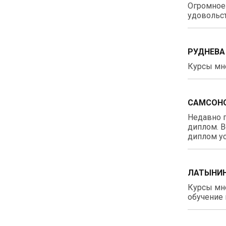
Огромное 
удовольст
РУДНЕВА
Курсы мне
САМСОНО
Недавно п
диплом. В
диплом ус
ЛАТЫНИН
Курсы мне
обучение 