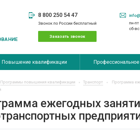
8 800 250 54 47
info@
пн-пт 
Звонок по России бесплатный
сб-в
Заказать звонок
ОВАНИЕ
Повышение квалификации
Профессиональное
Программы повышения квалификации
Транспорт
Программа еж
й
грамма ежегодных заняти
отранспортных предприят