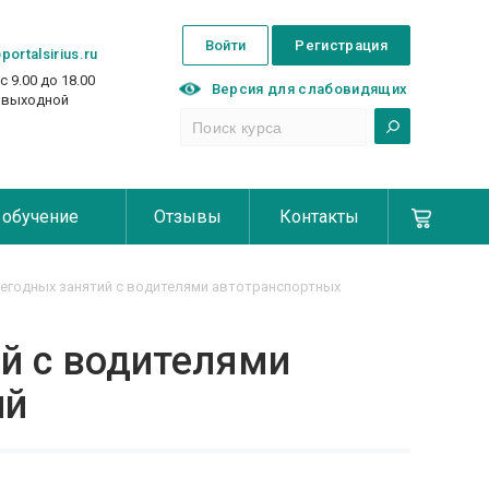
Войти
Регистрация
portalsirius.ru
с 9.00 до 18.00
Версия для слабовидящих
с выходной
 обучение
Отзывы
Контакты
егодных занятий с водителями автотранспортных
й с водителями
ий