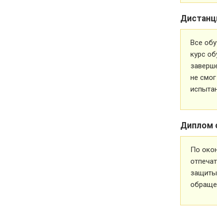
Дистанц
Все обу
курс об
заверше
не смог
испытан
Диплом 
По око
отпечат
защиты 
обращен