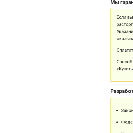
Мы гара
Если вы
расторг
Указани
оказыва
Оплатит
Способ 
«Купить
Разрабо
Зако
Феде