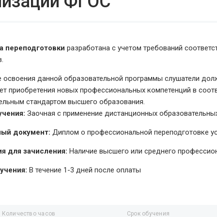
лизации ФГОС
а переподготовки
разработана с учетом требований соответ
.
е освоения данной образовательной программы слушатели долж
чет приобретения новых профессиональных компетенций в соо
ельным стандартом высшего образования.
учения:
Заочная с применение дистанционных образовательных
ый документ:
Диплом о профессиональной переподготовке у
я для зачисления:
Наличие высшего или среднего профессио
учения:
В течение 1-3 дней после оплаты
Количество часов
Срок обучения