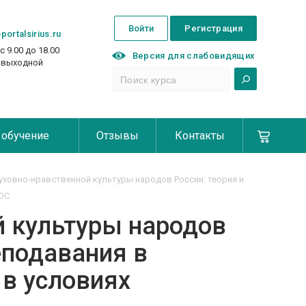
Войти
Регистрация
portalsirius.ru
с 9.00 до 18.00
Версия для слабовидящих
с выходной
 обучение
Отзывы
Контакты
ховно-нравственной культуры народов России: теория и
ГОС
й культуры народов
еподавания в
 в условиях