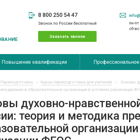
8 800 250 54 47
info@
пн-пт 
Звонок по России бесплатный
сб-в
Заказать звонок
ОВАНИЕ
Повышение квалификации
Профессиональное
Переподготовка
Курсы переподготовки для учителей
Основы ду
еподавания в образовательной организации в условиях реализации Ф
овы духовно-нравственно
ии: теория и методика пр
зовательной организации