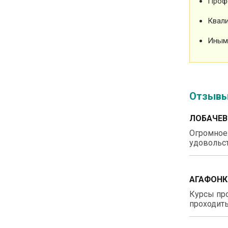
Проф
Квали
Иным
Отзыв
ЛОБАЧЕВ
Огромное 
удовольст
АГАФОНК
Курсы про
проходить