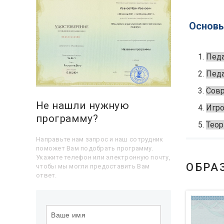
Основы
Педа
Педа
Совр
Не нашли нужную
Игро
программу?
Теор
Направьте нам запрос и наш сотрудник
поможет Вам подобрать программу.
Укажите телефон или электронную почту,
ОБРА
чтобы мы могли предоставить Вам
ответ.