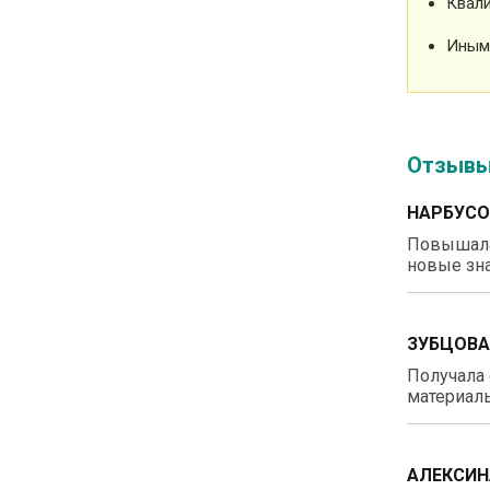
Квали
Иным
Отзыв
НАРБУСО
Повышала
новые зна
ЗУБЦОВА
Получала 
материалы
АЛЕКСИН