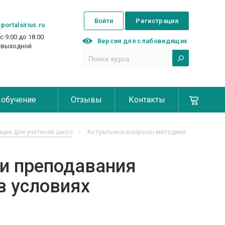
Войти
Регистрация
portalsirius.ru
с 9.00 до 18.00
Версия для слабовидящих
с выходной
 обучение
Отзывы
Контакты
ции для учителей школ
Актуальные вопросы методики
и преподавания
в условиях