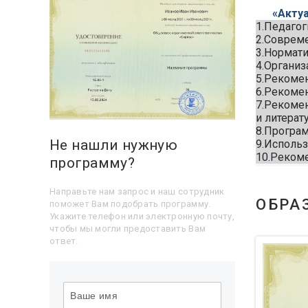
«Акту
1.Педагог
2.Соврем
3.Нормати
4.Организ
5.Рекоме
6.Рекоме
7.Рекомен
и литерат
8.Програ
Не нашли нужную
9.Использ
10.Реком
программу?
Направьте нам запрос и наш сотрудник
ОБРА
поможет Вам подобрать программу.
Укажите телефон или электронную почту,
чтобы мы могли предоставить Вам
ответ.