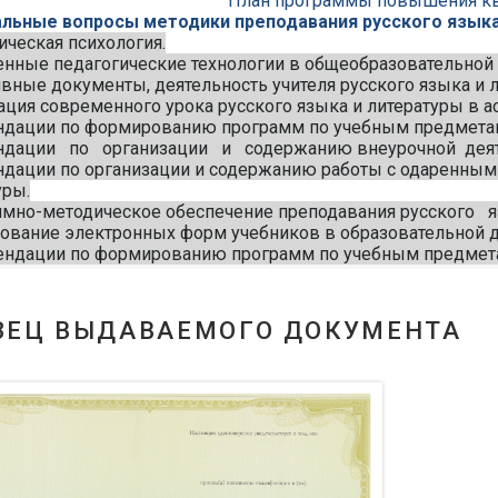
План программы повышения к
альные вопросы методики преподавания русского языка
ическая психология.
енные педагогические технологии в общеобразовательной
вные документы, деятельность учителя русского языка и 
ация современного урока русского языка и литературы в 
ндации по формированию программ по учебным предметам 
ндации по организации и содержанию внеурочной деяте
дации по организации и содержанию работы с одаренными
уры.
ммно-методическое обеспечение преподавания русского
ование электронных форм учебников в образовательной д
ендации по формированию программ по учебным предметам
ЗЕЦ ВЫДАВАЕМОГО ДОКУМЕНТА