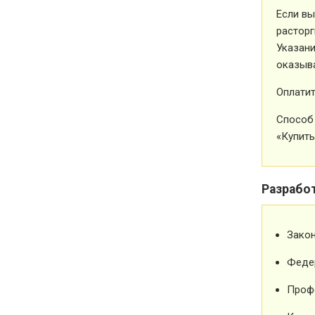
Если вы
расторг
Указани
оказыва
Оплатит
Способ 
«Купить
Разрабо
Зако
Феде
Проф