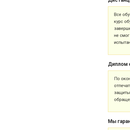
Все обу
курс об
заверше
не смог
испытан
Диплом 
По око
отпечат
защиты 
обращен
Мы гара