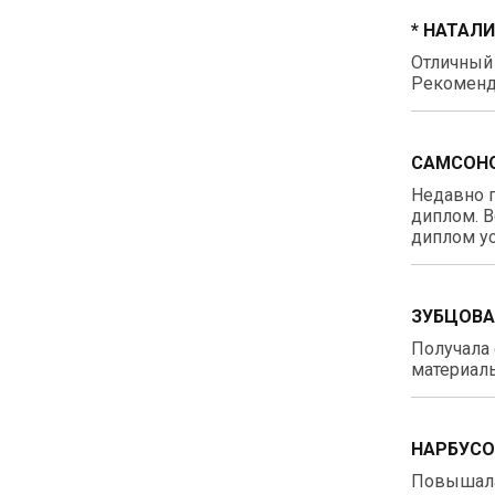
* НАТАЛ
Отличный
Рекоменд
САМСОНО
Недавно п
диплом. В
диплом ус
ЗУБЦОВА
Получала 
материалы
НАРБУСО
Повышала