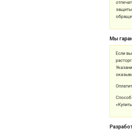
отпечат
защиты 
обращен
Мы гара
Если вы
расторг
Указани
оказыва
Оплатит
Способ 
«Купить
Разрабо