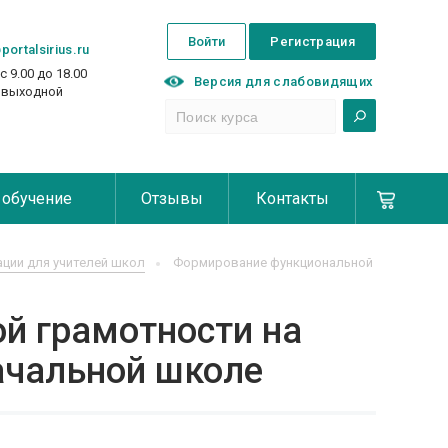
Войти
Регистрация
portalsirius.ru
с 9.00 до 18.00
Версия для слабовидящих
с выходной
 обучение
Отзывы
Контакты
ции для учителей школ
Формирование функциональной
й грамотности на
начальной школе