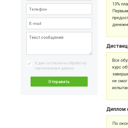
13% пла
Первым 
предос
денежн
Дистанц
Все обу
Я даю согласие на обработку
курс об
персональных данных
заверше
не смог
испытан
Диплом 
По око