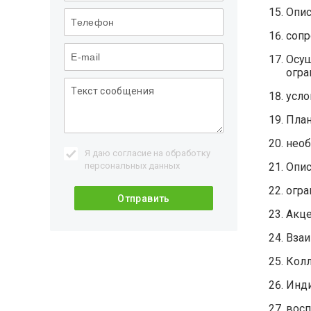
Опис
сопр
Осущ
огра
усло
План
необ
Я даю согласие на обработку
персональных данных
Опис
огра
Акце
Взаи
Колл
Инди
восп