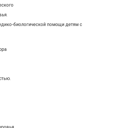
еского
вья.
едико-биологической помощи детям с
ора
стью.
ровья.