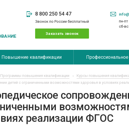
8 800 250 54 47
info@
пн-пт 
Звонок по России бесплатный
сб-в
Заказать звонок
ОВАНИЕ
Повышение квалификации
Профессиональное
Программы повышения квалификации
Курсы повышения квалифика
ние детей с ограниченными возможностями здоровья в условиях реал
опедическое сопровождени
аниченными возможностям
овиях реализации ФГОС