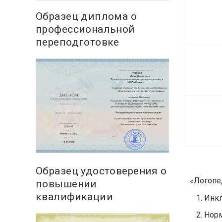
Образец диплома о
профессиональной
переподготовке
Образец удостоверения о
«Логопе
повышении
квалификации
Инкл
Норм