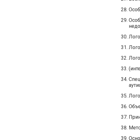
Особ
Особ
недо
Лого
Лого
Лого
(инт
Спец
аути
Лого
Объе
Прин
Мето
Осно