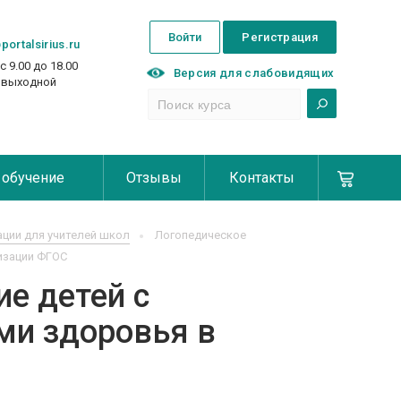
Войти
Регистрация
portalsirius.ru
с 9.00 до 18.00
Версия для слабовидящих
с выходной
 обучение
Отзывы
Контакты
ции для учителей школ
Логопедическое
изации ФГОС
е детей с
и здоровья в