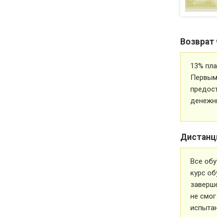
Возврат 
13% пла
Первым 
предос
денежн
Дистанц
Все обу
курс об
заверше
не смог
испытан