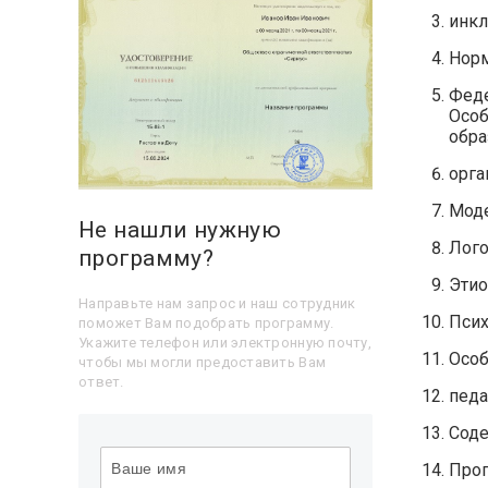
инкл
Норм
Феде
Особ
обра
орга
Моде
Не нашли нужную
Лого
программу?
Этио
Направьте нам запрос и наш сотрудник
Псих
поможет Вам подобрать программу.
Укажите телефон или электронную почту,
Особ
чтобы мы могли предоставить Вам
ответ.
педа
Соде
Прог