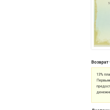
Возврат 
13% пла
Первым 
предос
денежн