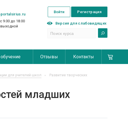
Войти
Регистрация
portalsirius.ru
с 9.00 до 18.00
Версия для слабовидящих
с выходной
 обучение
Отзывы
Контакты
ции для учителей школ
Развитие творческих
остей младших