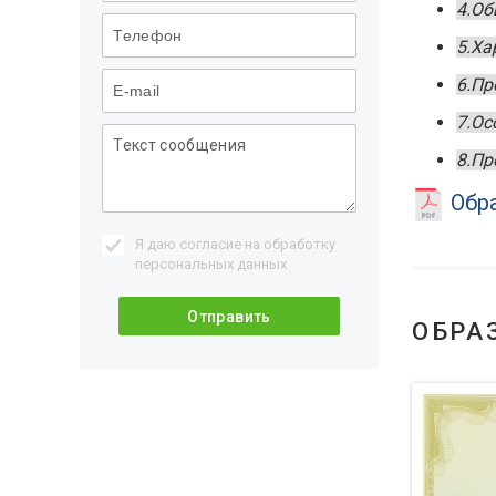
4.Об
5.Ха
6.Пр
7.Ос
8.Пр
Обра
Я даю согласие на обработку
персональных данных
ОБРА