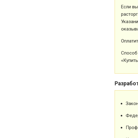
Если вы
расторг
Указани
оказыва
Оплатит
Способ 
«Купить
Разрабо
Зако
Феде
Проф