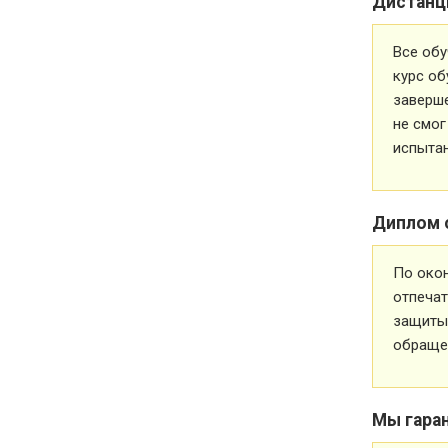
Дистанц
Все обу
курс об
заверше
не смог
испытан
Диплом 
По око
отпечат
защиты 
обращен
Мы гара