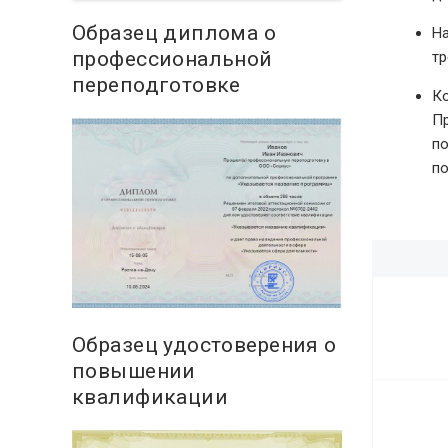
Образец диплома о
На
профессиональной
тр
переподготовке
Ко
Пр
по
по
Образец удостоверения о
повышении
квалификации