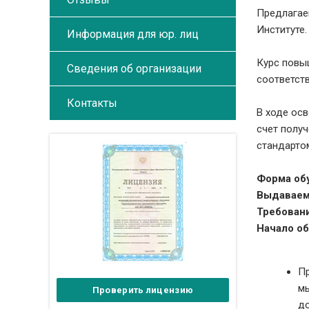
Предлагае
Институте.
Информация для юр. лиц
Курс повы
Сведения об организации
соответст
Контакты
В ходе ос
счет полу
стандарто
Форма об
Выдаваем
Требовани
Начало об
Пр
мы
Проверить лицензию
до