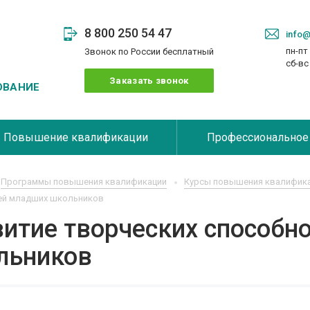
8 800 250 54 47
info@
пн-пт 
Звонок по России бесплатный
сб-в
Заказать звонок
ОВАНИЕ
Повышение квалификации
Профессиональное
Программы повышения квалификации
Курсы повышения квалифика
ей младших школьников
витие творческих способн
льников