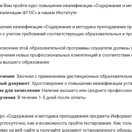
м Вам пройти курс повышения квалификации «Содержание и ме
реализации ФГОС» в нашем Институте.
шения квалификации «Содержание и методика преподавания п
н с учетом требований соответствующих образовательных и пр
 освоения этой образовательной программы слушатели должны у
олучения новых профессиональных компетенций в соответстви
м высшего образования.
учения:
Заочная с применением дистанционных образовательн
ый документ:
Удостоверение о повышении квалификации уст
я для зачисления
: Наличие высшего или среднего профессио
учения:
В течение 1-3 дней после оплаты
рс «Содержание и методика преподавания предмета Информат
углосуточно, как и возможность пройти тестирование. Как толь
ямо на веб-сайте и получайте документ установленного образ