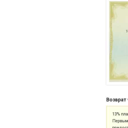
Возврат 
13% пла
Первым 
предос