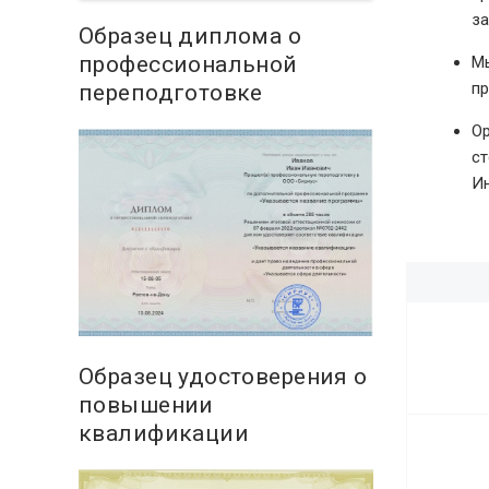
за
Образец диплома о
профессиональной
Мы
пр
переподготовке
Ор
ст
Ин
Образец удостоверения о
повышении
квалификации