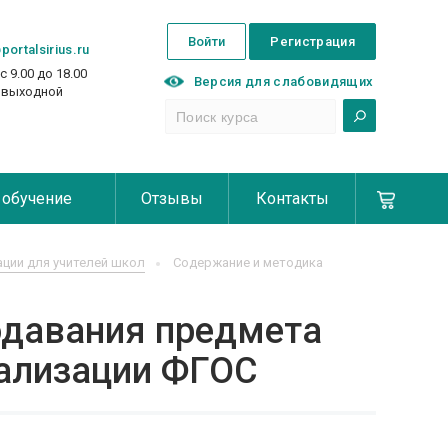
Войти
Регистрация
portalsirius.ru
с 9.00 до 18.00
Версия для слабовидящих
с выходной
 обучение
Отзывы
Контакты
ции для учителей школ
Содержание и методика
одавания предмета
еализации ФГОС