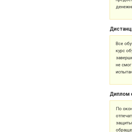
денежн
Дистанц
Все обу
курс об
заверше
не смог
испытан
Диплом 
По око
отпечат
защиты 
обращен