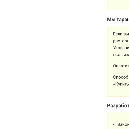
Мы гара
Если вы
расторг
Указани
оказыва
Оплатит
Способ 
«Купить
Разрабо
Зако