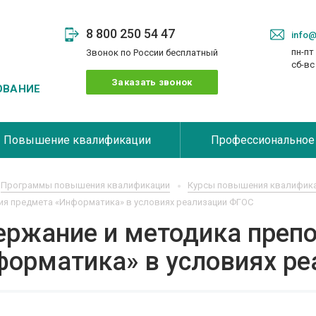
8 800 250 54 47
info@
пн-пт 
Звонок по России бесплатный
сб-в
Заказать звонок
ОВАНИЕ
Повышение квалификации
Профессиональное
Программы повышения квалификации
Курсы повышения квалифика
ия предмета «Информатика» в условиях реализации ФГОС
ержание и методика преп
форматика» в условиях р