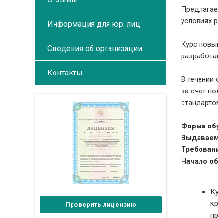
Предлагае
условиях 
Информация для юр. лиц
Курс повы
Сведения об организации
разработа
Контакты
В течении
за счет п
стандарто
Форма об
Выдаваем
Требовани
Начало об
Ку
кр
Проверить лицензию
пр