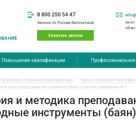
8 800 250 54 47
info@
пн-пт 
Звонок по России бесплатный
сб-в
Заказать звонок
ОВАНИЕ
Повышение квалификации
Профессиональное
Программы повышения квалификации
Курсы повышения квалифика
я в классе народные инструменты (баян) с учетом требований ФГТ
ия и методика преподава
дные инструменты (баян)