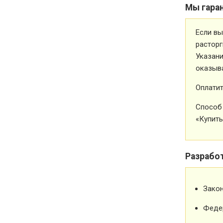
Мы гара
Если вы
расторг
Указани
оказыва
Оплатит
Способ 
«Купить
Разрабо
Зако
Феде