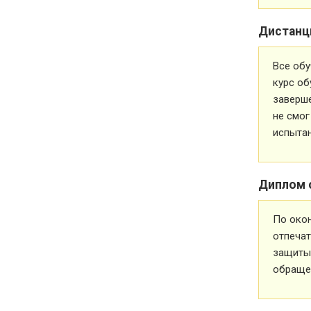
Дистанц
Все обу
курс об
заверше
не смог
испытан
Диплом 
По око
отпечат
защиты 
обращен