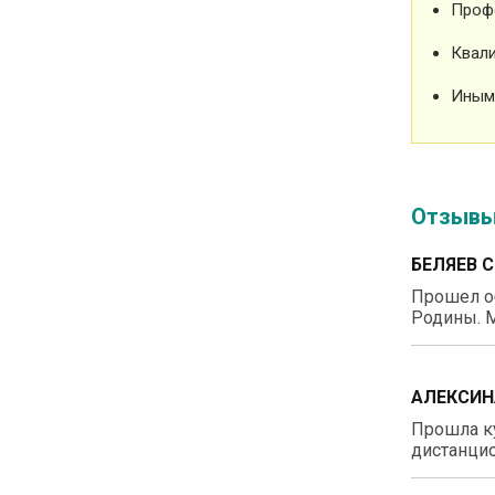
Проф
Квали
Иным
Отзыв
БЕЛЯЕВ 
Прошел о
Родины. М
АЛЕКСИН
Прошла ку
дистанцио