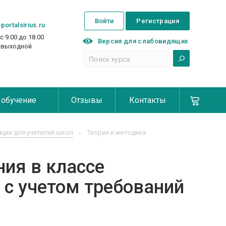
Войти
Регистрация
portalsirius.ru
с 9.00 до 18.00
Версия для слабовидящих
с выходной
 обучение
Отзывы
Контакты
ции для учителей школ
Теория и методика
ния в классе
 с учетом требований