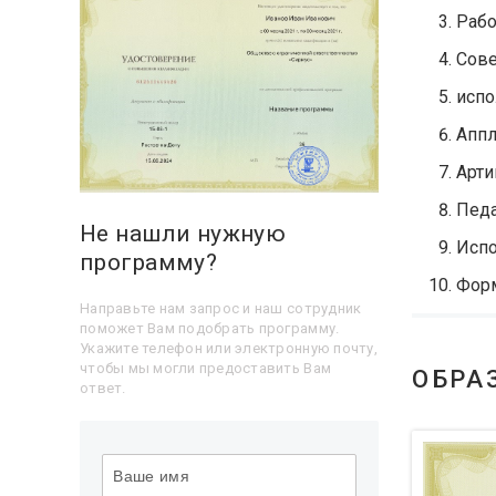
Рабо
Сове
испо
Аппл
Арти
Педа
Не нашли нужную
Испо
программу?
Форм
Направьте нам запрос и наш сотрудник
поможет Вам подобрать программу.
Укажите телефон или электронную почту,
чтобы мы могли предоставить Вам
ОБРА
ответ.