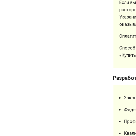
Если вы
расторг
Указани
оказыва
Оплатит
Способ 
«Купить
Разрабо
Зако
Феде
Проф
Квали