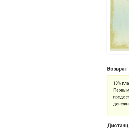
Возврат 
13% пла
Первым 
предос
денежн
Дистанц