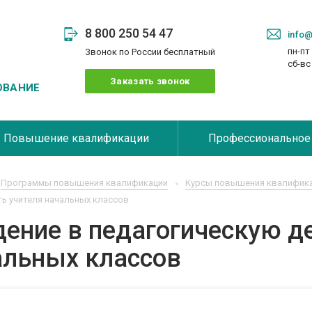
8 800 250 54 47
info@
пн-пт 
Звонок по России бесплатный
сб-в
Заказать звонок
ОВАНИЕ
Повышение квалификации
Профессиональное
Программы повышения квалификации
Курсы повышения квалифика
ь учителя начальных классов
ение в педагогическую д
альных классов