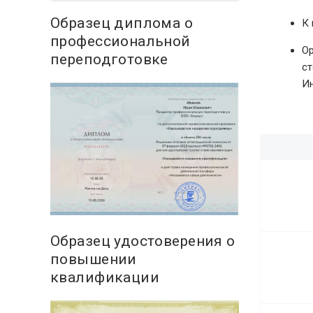
Образец диплома о
К 
профессиональной
Ор
переподготовке
ст
Ин
Образец удостоверения о
повышении
квалификации