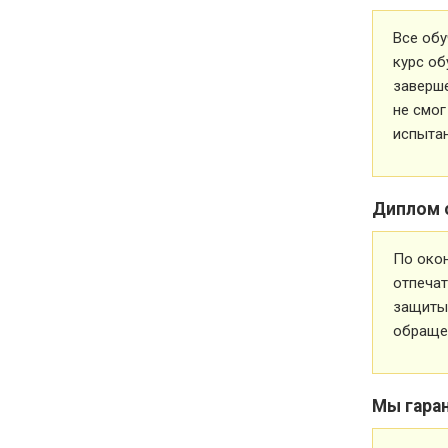
Все обу
курс об
заверше
не смог
испытан
Диплом 
По око
отпечат
защиты 
обращен
Мы гара