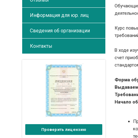
Обучающий
деятельнос
Информация для юр. лиц
Курс повы
Сведения об организации
требовани
Контакты
В ходе из
счет прио
стандарто
Форма об
Выдаваем
Требовани
Начало об
Пр
ко
Проверить лицензию
те