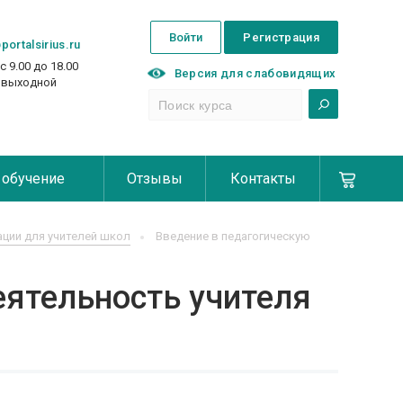
Войти
Регистрация
portalsirius.ru
с 9.00 до 18.00
Версия для слабовидящих
с выходной
 обучение
Отзывы
Контакты
ции для учителей школ
Введение в педагогическую
еятельность учителя