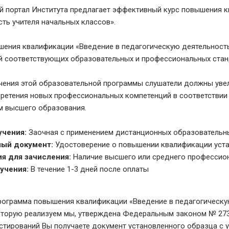
 портал Института предлагает эффективный курс повышения к
ть учителя начальных классов».
шения квалификации «Введение в педагогическую деятельность
й соответствующих образовательных и профессиональных стан
учения этой образовательной программы слушатели должны увел
бретения новых профессиональных компетенций в соответстви
м высшего образования.
учения:
Заочная с применением дистанционных образовательны
ый документ:
Удостоверение о повышении квалификации уст
я для зачисления:
Наличие высшего или среднего профессио
учения:
В течение 1-3 дней после оплаты
ограмма повышения квалификации «Введение в педагогическую
торую реализуем мы, утверждена Федеральным законом № 273
стирований Вы получаете документ установленного образца с 