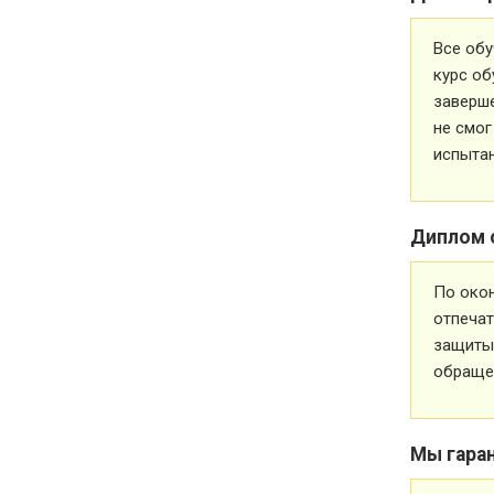
Все обу
курс об
заверше
не смог
испытан
Диплом 
По око
отпечат
защиты 
обращен
Мы гара