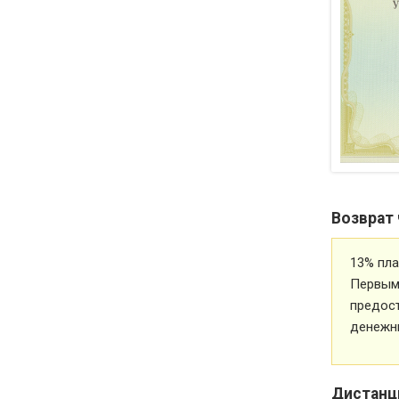
Возврат 
13% пла
Первым 
предос
денежн
Дистанц