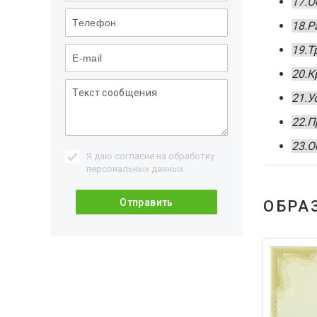
17.О
18.Р
19.Т
20.К
21.У
22.П
23.О
Я даю согласие на обработку
персональных данных
ОБРА