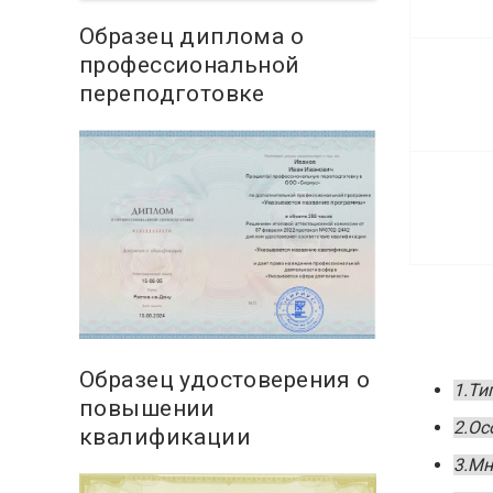
Образец диплома о
профессиональной
переподготовке
Образец удостоверения о
1.Ти
повышении
2.Ос
квалификации
3.Мн