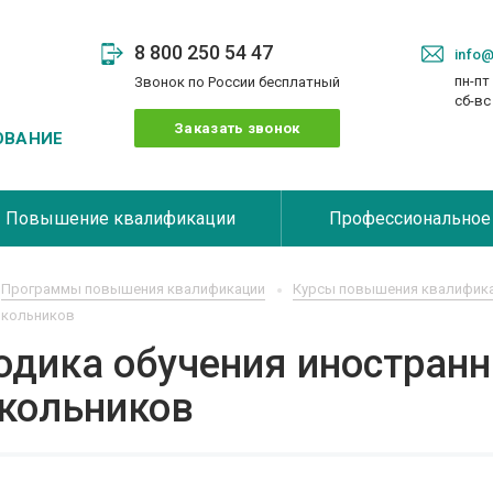
8 800 250 54 47
info@
пн-пт 
Звонок по России бесплатный
сб-в
Заказать звонок
ОВАНИЕ
Повышение квалификации
Профессиональное
Программы повышения квалификации
Курсы повышения квалифика
кольников
одика обучения иностра
кольников