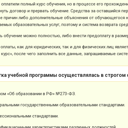
 оплатили полный курс обучения, но в процессе его прохожден
нуть договор и прервать обучение. Средства за оставшийся пе
е причин либо дополнительные объяснения от обучающегося не
емых образовательных услуг, поэтому и система возврата сред
ь обучение можно полностью, либо внести предоплату в размер
оплаты, как для юридических, так и для физических лиц явля
 курс», после чего заполнить все данные, запрашиваемые систе
тка учебной программы осуществлялась в строгом 
ном «Об образовании в РФ» №273-ФЗ.
ральными государственными образовательными стандартами.
ессиональными стандартами.
фикационными характеристиками различных должностей.