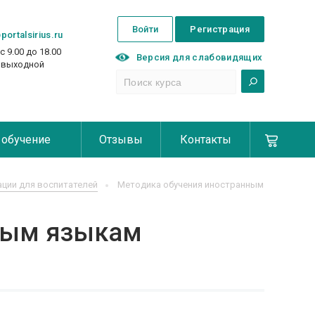
Войти
Регистрация
portalsirius.ru
с 9.00 до 18.00
Версия для слабовидящих
с выходной
 обучение
Отзывы
Контакты
ции для воспитателей
Методика обучения иностранным
нным языкам