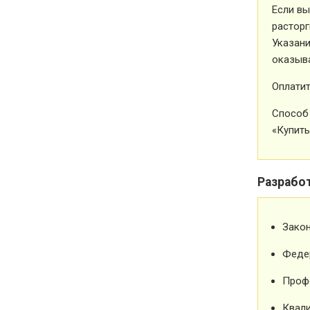
Если вы
расторг
Указани
оказыва
Оплатит
Способ 
«Купить
Разрабо
Зако
Феде
Проф
Квали