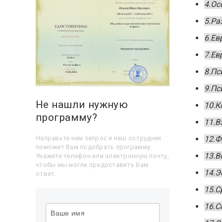
4.Ос
5.Ра
6.Ев
7.Ев
8.Пс
9.Пс
Не нашли нужную
10.К
программу?
11.В
Направьте нам запрос и наш сотрудник
12.Ф
поможет Вам подобрать программу.
13.В
Укажите телефон или электронную почту,
чтобы мы могли предоставить Вам
14.Э
ответ.
15.С
16.С