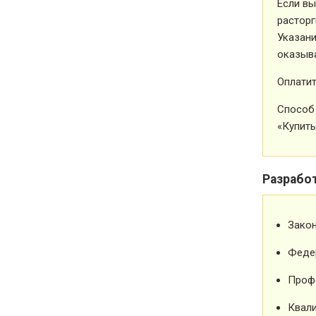
Если вы
расторг
Указани
оказыва
Оплатит
Способ 
«Купить
Разрабо
Зако
Феде
Проф
Квали