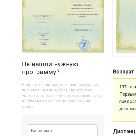
Не нашли нужную
программу?
Возврат 
Направьте нам запрос и наш сотрудник
13% пла
поможет Вам подобрать программу.
Первым 
Укажите телефон или электронную почту,
предос
чтобы мы могли предоставить Вам
ответ.
денежн
Дистанц