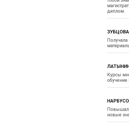
тобой зна
магистрат
диплом.
ЗУБЦОВА
Получала 
материалы
ЛАТЫНИН
Курсы мне
обучение 
НАРБУСО
Повышала
новые зна