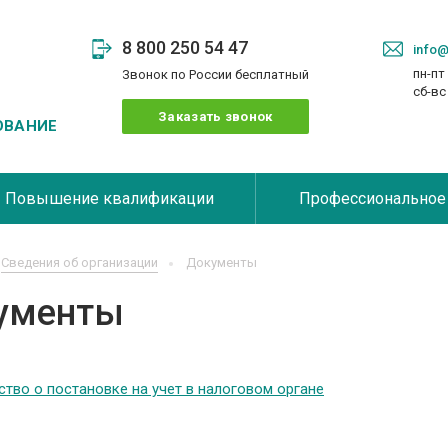
8 800 250 54 47
info@
пн-пт 
Звонок по России бесплатный
сб-в
Заказать звонок
ОВАНИЕ
Повышение квалификации
Профессиональное
Сведения об организации
Документы
ументы
тво о постановке на учет в налоговом органе