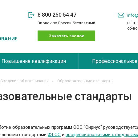
8 800 250 54 47
info@
пн-пт 
Звонок по России бесплатный
сб-в
Заказать звонок
ОВАНИЕ
Повышение квалификации
Профессиональное
Сведения об организации
Образовательные стандарты
азовательные стандарты
ботке образовательных программ ООО "Сириус" руководствует
ельными стандартами
ФГОС
и
профессиональными стандартам